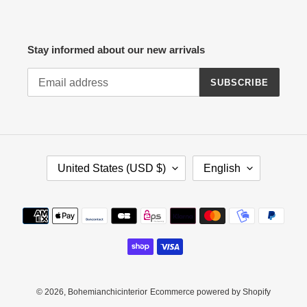
Stay informed about our new arrivals
SUBSCRIBE
C
L
United States (USD $)
English
O
A
U
N
N
G
Payment
T
U
methods
R
A
Y
G
/
E
R
E
© 2026,
Bohemianchicinterior
Ecommerce powered by Shopify
G