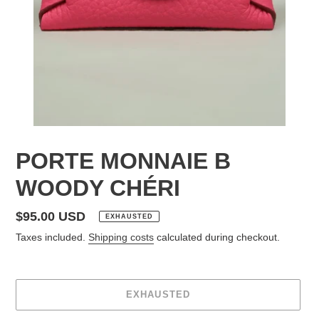
PORTE MONNAIE B
WOODY CHÉRI
regular
$95.00 USD
EXHAUSTED
price
Taxes included.
Shipping costs
calculated during checkout.
EXHAUSTED