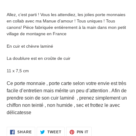
Adding
a
Allez, c’est parti ! Vous les attendiez, les jolies porte monnaies
product
en collab avec ma Manue d’amour ! Tous uniques ! Tous
to
canons! Pièce fabriquée entièrement à la main dans mon petit
your
village de montagne en France
cart
En cuir et chèvre laminé
La doublure est en croûte de cuir
11 x 7,5 cm
Ce porte monnaie , porte carte selon votre envie est très
facile d’entretien mais mérite un peu d’attention . Afin de
prendre soin de son cuir laminé , prenez simplement un
chiffon non teinté , non humide , sec et frottez le avec
délicatesse
SHARE
TWEET
PIN
SHARE
TWEET
PIN IT
ON
ON
ON