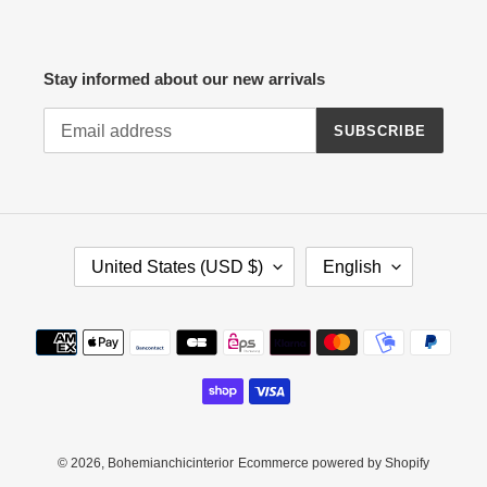
Stay informed about our new arrivals
SUBSCRIBE
C
L
United States (USD $)
English
O
A
U
N
N
G
Payment
T
U
methods
R
A
Y
G
/
E
R
E
© 2026,
Bohemianchicinterior
Ecommerce powered by Shopify
G