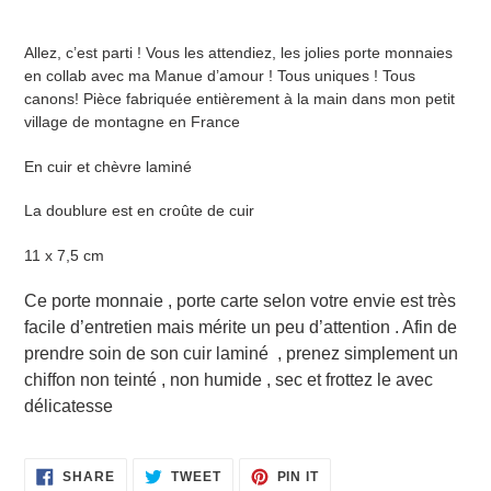
Adding
a
Allez, c’est parti ! Vous les attendiez, les jolies porte monnaies
product
en collab avec ma Manue d’amour ! Tous uniques ! Tous
to
canons! Pièce fabriquée entièrement à la main dans mon petit
your
village de montagne en France
cart
En cuir et chèvre laminé
La doublure est en croûte de cuir
11 x 7,5 cm
Ce porte monnaie , porte carte selon votre envie est très
facile d’entretien mais mérite un peu d’attention . Afin de
prendre soin de son cuir laminé , prenez simplement un
chiffon non teinté , non humide , sec et frottez le avec
délicatesse
SHARE
TWEET
PIN
SHARE
TWEET
PIN IT
ON
ON
ON