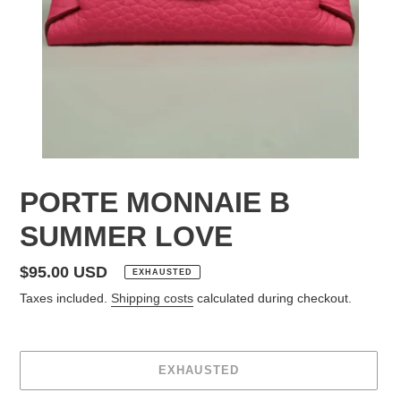
PORTE MONNAIE B
SUMMER LOVE
regular
$95.00 USD
EXHAUSTED
price
Taxes included.
Shipping costs
calculated during checkout.
EXHAUSTED